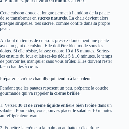
4. Enfournez pour environ
90 minutes
à 160°C.
Cette cuisson douce et longue permet à l’amidon de la patate
de se transformer en
sucres naturels
. La chair devient alors
presque sirupeuse, très sucrée, comme confite dans sa propre
peau.
Au bout du temps de cuisson, pressez doucement une patate
avec un gant de cuisine. Elle doit être bien molle sous les
doigts. Si elle résiste, laissez encore 10 à 15 minutes. Sortez-
les ensuite du four et laissez-les tiédir 5 à 10 minutes, le temps
de pouvoir les manipuler sans vous brûler. Elles doivent rester
bien chaudes à cœur.
Préparer la crème chantilly qui tiendra à la chaleur
Pendant que les patates reposent un peu, préparez la couche
gourmande qui va rappeler la
crème brûlée
.
1. Versez
30 cl de crème liquide entière bien froide
dans un
saladier. Pour aider, vous pouvez placer le saladier 10 minutes
au réfrigérateur avant.
2. Fouettez la crème, à la main ou au batteur électrique,