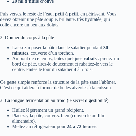
20 ml d’huile d’olive
Puis versez le reste de l’eau,
petit à petit
, en pétrissant. Vous
devez obtenir une pâte souple, brillante, très hydratée, qui
colle encore un peu aux doigts.
2. Donner du corps à la pâte
Laissez reposer la pâte dans le saladier pendant
30
minutes
, couverte d’un torchon.
Au bout de ce temps, faites quelques
rabats
: prenez un
bord de pâte, tirez-le doucement et rabattez-le vers le
centre. Faites le tour du saladier 4 à 5 fois.
Ce geste simple renforce la structure de la pâte sans l’abîmer.
C’est ce qui aidera à former de belles alvéoles à la cuisson.
3. La longue fermentation au froid (le secret digestibilité)
Huilez légèrement un grand récipient.
Placez-y la pâte, couvrez bien (couvercle ou film
alimentaire).
Mettez au réfrigérateur pour
24 à 72 heures
.