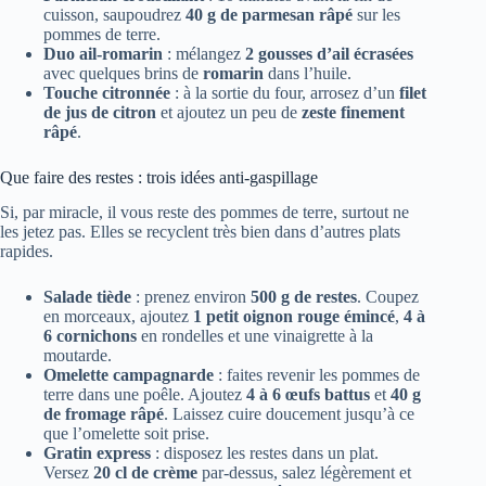
cuisson, saupoudrez
40 g de parmesan râpé
sur les
pommes de terre.
Duo ail-romarin
: mélangez
2 gousses d’ail écrasées
avec quelques brins de
romarin
dans l’huile.
Touche citronnée
: à la sortie du four, arrosez d’un
filet
de jus de citron
et ajoutez un peu de
zeste finement
râpé
.
Que faire des restes : trois idées anti-gaspillage
Si, par miracle, il vous reste des pommes de terre, surtout ne
les jetez pas. Elles se recyclent très bien dans d’autres plats
rapides.
Salade tiède
: prenez environ
500 g de restes
. Coupez
en morceaux, ajoutez
1 petit oignon rouge émincé
,
4 à
6 cornichons
en rondelles et une vinaigrette à la
moutarde.
Omelette campagnarde
: faites revenir les pommes de
terre dans une poêle. Ajoutez
4 à 6 œufs battus
et
40 g
de fromage râpé
. Laissez cuire doucement jusqu’à ce
que l’omelette soit prise.
Gratin express
: disposez les restes dans un plat.
Versez
20 cl de crème
par-dessus, salez légèrement et