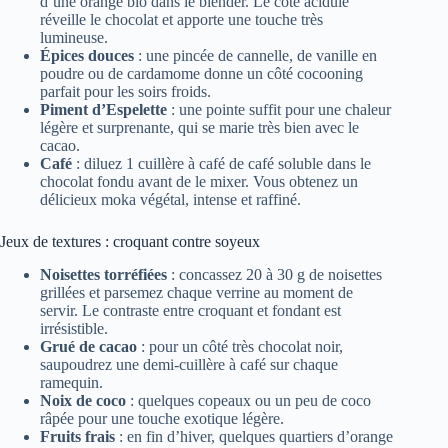
d’une orange bio dans le blender. Le côté acidulé
réveille le chocolat et apporte une touche très
lumineuse.
Épices douces
: une pincée de cannelle, de vanille en
poudre ou de cardamome donne un côté cocooning
parfait pour les soirs froids.
Piment d’Espelette
: une pointe suffit pour une chaleur
légère et surprenante, qui se marie très bien avec le
cacao.
Café
: diluez 1 cuillère à café de café soluble dans le
chocolat fondu avant de le mixer. Vous obtenez un
délicieux moka végétal, intense et raffiné.
Jeux de textures : croquant contre soyeux
Noisettes torréfiées
: concassez 20 à 30 g de noisettes
grillées et parsemez chaque verrine au moment de
servir. Le contraste entre croquant et fondant est
irrésistible.
Grué de cacao
: pour un côté très chocolat noir,
saupoudrez une demi-cuillère à café sur chaque
ramequin.
Noix de coco
: quelques copeaux ou un peu de coco
râpée pour une touche exotique légère.
Fruits frais
: en fin d’hiver, quelques quartiers d’orange