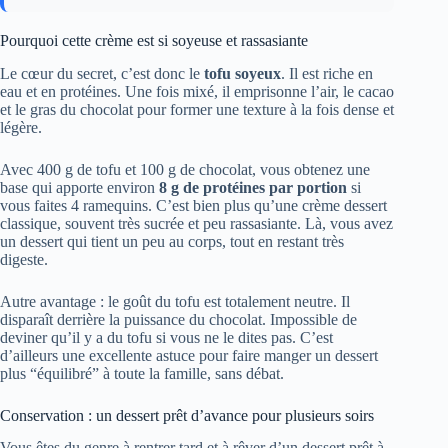
Pourquoi cette crème est si soyeuse et rassasiante
Le cœur du secret, c’est donc le
tofu soyeux
. Il est riche en
eau et en protéines. Une fois mixé, il emprisonne l’air, le cacao
et le gras du chocolat pour former une texture à la fois dense et
légère.
Avec 400 g de tofu et 100 g de chocolat, vous obtenez une
base qui apporte environ
8 g de protéines par portion
si
vous faites 4 ramequins. C’est bien plus qu’une crème dessert
classique, souvent très sucrée et peu rassasiante. Là, vous avez
un dessert qui tient un peu au corps, tout en restant très
digeste.
Autre avantage : le goût du tofu est totalement neutre. Il
disparaît derrière la puissance du chocolat. Impossible de
deviner qu’il y a du tofu si vous ne le dites pas. C’est
d’ailleurs une excellente astuce pour faire manger un dessert
plus “équilibré” à toute la famille, sans débat.
Conservation : un dessert prêt d’avance pour plusieurs soirs
Vous êtes du genre à rentrer tard et à rêver d’un dessert prêt à