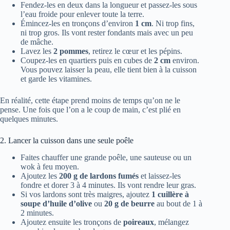
Fendez-les en deux dans la longueur et passez-les sous
l’eau froide pour enlever toute la terre.
Émincez-les en tronçons d’environ
1 cm
. Ni trop fins,
ni trop gros. Ils vont rester fondants mais avec un peu
de mâche.
Lavez les
2 pommes
, retirez le cœur et les pépins.
Coupez-les en quartiers puis en cubes de
2 cm
environ.
Vous pouvez laisser la peau, elle tient bien à la cuisson
et garde les vitamines.
En réalité, cette étape prend moins de temps qu’on ne le
pense. Une fois que l’on a le coup de main, c’est plié en
quelques minutes.
2. Lancer la cuisson dans une seule poêle
Faites chauffer une grande poêle, une sauteuse ou un
wok à feu moyen.
Ajoutez les
200 g de lardons fumés
et laissez-les
fondre et dorer 3 à 4 minutes. Ils vont rendre leur gras.
Si vos lardons sont très maigres, ajoutez
1 cuillère à
soupe d’huile d’olive
ou
20 g de beurre
au bout de 1 à
2 minutes.
Ajoutez ensuite les tronçons de
poireaux
, mélangez