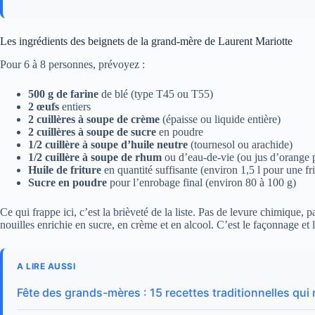
Les ingrédients des beignets de la grand-mère de Laurent Mariotte
Pour 6 à 8 personnes, prévoyez :
500 g de farine
de blé (type T45 ou T55)
2 œufs
entiers
2 cuillères à soupe de crème
(épaisse ou liquide entière)
2 cuillères à soupe de sucre
en poudre
1/2 cuillère à soupe d’huile neutre
(tournesol ou arachide)
1/2 cuillère à soupe de rhum
ou d’eau-de-vie (ou jus d’orange 
Huile de friture
en quantité suffisante (environ 1,5 l pour une fr
Sucre en poudre
pour l’enrobage final (environ 80 à 100 g)
Ce qui frappe ici, c’est la brièveté de la liste. Pas de levure chimique
nouilles enrichie en sucre, en crème et en alcool. C’est le façonnage et l
A LIRE AUSSI
Fête des grands-mères : 15 recettes traditionnelles qui 