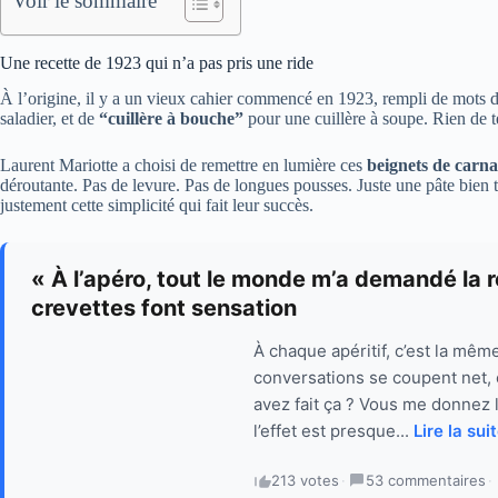
Voir le sommaire
Une recette de 1923 qui n’a pas pris une ride
À l’origine, il y a un vieux cahier commencé en 1923, rempli de mots 
saladier, et de
“cuillère à bouche”
pour une cuillère à soupe. Rien de te
Laurent Mariotte a choisi de remettre en lumière ces
beignets de carna
déroutante. Pas de levure. Pas de longues pousses. Juste une pâte bien tr
justement cette simplicité qui fait leur succès.
« À l’apéro, tout le monde m’a demandé la 
crevettes font sensation
À chaque apéritif, c’est la mêm
conversations se coupent net, et
avez fait ça ? Vous me donnez 
l’effet est presque...
Lire la sui
213 votes
·
53 commentaires
·