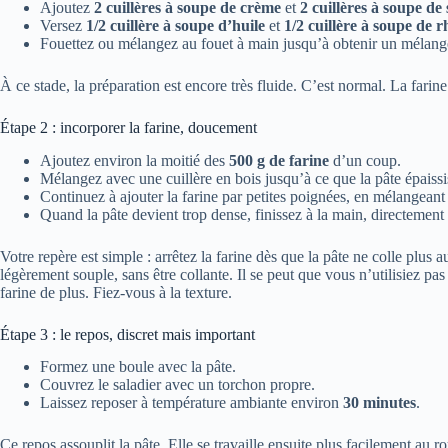
Ajoutez
2 cuillères à soupe de crème
et
2 cuillères à soupe de
Versez
1/2 cuillère à soupe d’huile
et
1/2 cuillère à soupe de 
Fouettez ou mélangez au fouet à main jusqu’à obtenir un mélan
À ce stade, la préparation est encore très fluide. C’est normal. La farine v
Étape 2 : incorporer la farine, doucement
Ajoutez environ la moitié des
500 g de farine
d’un coup.
Mélangez avec une cuillère en bois jusqu’à ce que la pâte épaissi
Continuez à ajouter la farine par petites poignées, en mélangeant
Quand la pâte devient trop dense, finissez à la main, directement 
Votre repère est simple : arrêtez la farine dès que la pâte ne colle plus a
légèrement souple, sans être collante. Il se peut que vous n’utilisiez pas
farine de plus. Fiez-vous à la texture.
Étape 3 : le repos, discret mais important
Formez une boule avec la pâte.
Couvrez le saladier avec un torchon propre.
Laissez reposer à température ambiante environ
30 minutes
.
Ce repos assouplit la pâte. Elle se travaille ensuite plus facilement au r