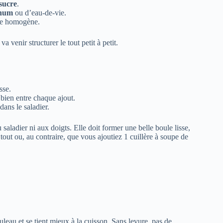
 sucre
.
rhum
ou d’eau-de-vie.
ge homogène.
a venir structurer le tout petit à petit.
sse.
 bien entre chaque ajout.
dans le saladier.
u saladier ni aux doigts. Elle doit former une belle boule lisse,
 tout ou, au contraire, que vous ajoutiez 1 cuillère à soupe de
ouleau et se tient mieux à la cuisson. Sans levure, pas de