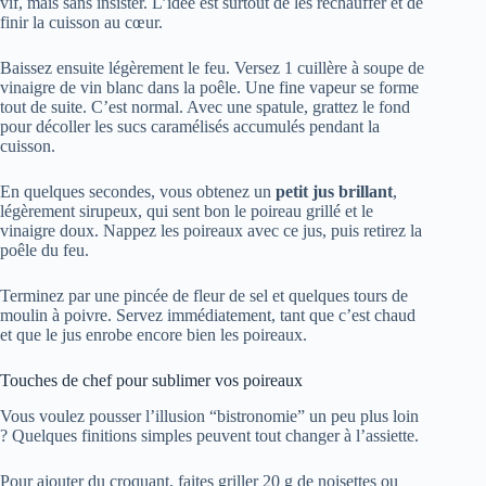
vif, mais sans insister. L’idée est surtout de les réchauffer et de
finir la cuisson au cœur.
Baissez ensuite légèrement le feu. Versez 1 cuillère à soupe de
vinaigre de vin blanc dans la poêle. Une fine vapeur se forme
tout de suite. C’est normal. Avec une spatule, grattez le fond
pour décoller les sucs caramélisés accumulés pendant la
cuisson.
En quelques secondes, vous obtenez un
petit jus brillant
,
légèrement sirupeux, qui sent bon le poireau grillé et le
vinaigre doux. Nappez les poireaux avec ce jus, puis retirez la
poêle du feu.
Terminez par une pincée de fleur de sel et quelques tours de
moulin à poivre. Servez immédiatement, tant que c’est chaud
et que le jus enrobe encore bien les poireaux.
Touches de chef pour sublimer vos poireaux
Vous voulez pousser l’illusion “bistronomie” un peu plus loin
? Quelques finitions simples peuvent tout changer à l’assiette.
Pour ajouter du croquant, faites griller 20 g de noisettes ou