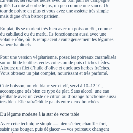
En entrée, servez-les tièdes avec un bon pain de campagne
grillé. La mie absorbe le jus, un peu comme une sauce. Un
tour de poivre en plus et vous avez une assiette très simple
mais digne d’un bistrot parisien.
En plat, ils se marient très bien avec un poisson rôti, comme
du cabillaud ou du merlu. Ils fonctionnent aussi avec une
volaille rôtie, où ils remplacent avantageusement les légumes
vapeur habituels.
Pour une version végétarienne, posez les poireaux caramélisés
sur un lit de lentilles vertes cuites ou de pois chiches tièdes.
Ajoutez un filet d’huile d’olive et quelques herbes fraîches.
Vous obtenez un plat complet, nourrissant et très parfumé.
Côté boisson, un vin blanc sec et vif, servi à 10–12 °C,
accompagne très bien ce type de plat. Sans alcool, une eau
pétillante avec un zeste de citron ou d’orange fonctionne aussi
très bien. Elle rafraîchit le palais entre deux bouchées.
Du légume modeste à la star de votre table
Avec cette technique simple — bien sécher, chauffer fort,
saisir sans bouger, puis déglacer — vos poireaux changent