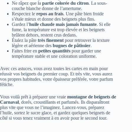
Ne râpez que la
partie colorée du citron
. La sous-
couche blanche donne de l’amertume.
Respectez le
repos au frais
. Une pâte bien froide
s’étale mieux et donne des beignets plus fins.
Gardez l’
huile chaude mais jamais fumante
. Si elle
fume, la température est trop élevée et les beignets
brûlent dehors, restent crus dedans.
Étalez la pâte
très finement
pour retrouver la texture
légère et aérienne des
bugnes de pâtissier
.
Faites frire en
petites quantités
pour garder une
température stable et une coloration uniforme.
Avec ces astuces, vous avez toutes les cartes en main pour
réussir vos beignets du premier coup. Et très vite, vous aurez
vos propres habitudes, votre épaisseur préférée, votre parfum
fétiche.
Vous voilà prêt à préparer une vraie
montagne de beignets de
Carnaval
, dorés, croustillants et parfumés. Ils disparaîtront
plus vite que vous ne l’imaginez. Lancez-vous, préparez
l’huile, sortez le sucre glace, et gardez quelques beignets de
côté si vous tenez vraiment à en avoir pour le second tour.