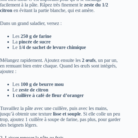
facilement à la pâte. Râpez très finement le
zeste du 1/2
citron
en évitant la partie blanche, qui est amère.
Dans un grand saladier, versez :
Les
250 g de farine
La
pincée de sucre
Le
1/4 de sachet de levure chimique
Mélangez rapidement. Ajoutez ensuite les
2 œufs
, un par un,
en remuant bien entre chaque. Quand les œufs sont intégrés,
ajoutez :
Les
100 g de beurre mou
Le
zeste de citron
1 cuillère à café de fleur d’oranger
Travaillez la pâte avec une cuillère, puis avec les mains,
jusqu’à obtenir une texture
lisse et souple
. Si elle colle un peu
trop, ajoutez 1 cuillère à soupe de farine, pas plus, pour garder
des beignets légers.
2. Laisser reposer la pâte au frais