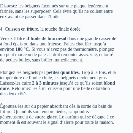
Disposez les beignets façonnés sur une plaque légèrement
farinée, sans les superposer. Cela évite qu’ils ne collent entre
eux avant de passer dans l’huile.
4. Cuisson en friture, la touche finale dorée
Versez
1 litre d’huile de tournesol
dans une grande casserole
à fond épais ou dans une friteuse. Faites chauffer jusqu’à
environ
180 °C
. Si vous n’avez pas de thermomètre, plongez
un petit morceau de pâte : il doit remonter assez vite, entouré
de petites bulles, sans brûler immédiatement.
Plongez les beignets par
petites quantités
. Trop à la fois, et la
température de l’huile chute, les beignets deviennent gras.
Laissez-les cuire
2 à 3 minutes
jusqu’à ce qu’ils soient
blond
doré
. Retournez-les à mi-cuisson pour une belle coloration
des deux côtés.
Égouttez-les sur du papier absorbant dès la sortie du bain de
friture. Quand ils sont encore tièdes, saupoudrez
généreusement de
sucre glace
. Le parfum qui se dégage à ce
moment-là est souvent le signal d’alerte pour toute la maison.