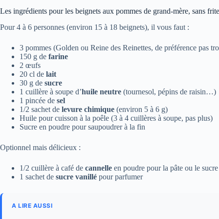
Les ingrédients pour les beignets aux pommes de grand-mère, sans frit
Pour 4 à 6 personnes (environ 15 à 18 beignets), il vous faut :
3 pommes (Golden ou Reine des Reinettes, de préférence pas tro
150 g de
farine
2 œufs
20 cl de
lait
30 g de
sucre
1 cuillère à soupe d’
huile neutre
(tournesol, pépins de raisin…)
1 pincée de
sel
1/2 sachet de
levure chimique
(environ 5 à 6 g)
Huile pour cuisson à la poêle (3 à 4 cuillères à soupe, pas plus)
Sucre en poudre pour saupoudrer à la fin
Optionnel mais délicieux :
1/2 cuillère à café de
cannelle
en poudre pour la pâte ou le sucre
1 sachet de
sucre vanillé
pour parfumer
A LIRE AUSSI