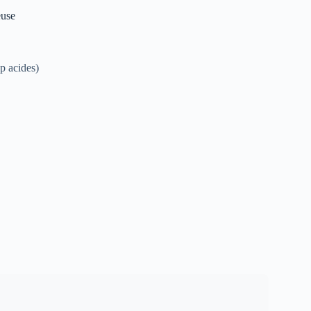
euse
p acides)