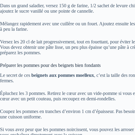
Dans un grand saladier, versez 150 g de farine, 1/2 sachet de levure chi
ajoutez le sucre vanillé ou une pointe de cannelle.
Mélangez rapidement avec une cuillère ou un fouet. Ajoutez ensuite le
à peu la farine.
Versez les 20 cl de lait progressivement, tout en fouettant, pour éviter 
Vous devez obtenir une pâte lisse, un peu plus épaisse qu’une pâte à c
préparez les pommes.
Préparer les pommes pour des beignets bien fondants
Le secret de ces
beignets aux pommes moelleux
, c’est la taille des r
fermes.
Épluchez les 3 pommes. Retirez le cœur avec un vide-pomme si vous en
cœur avec un petit couteau, puis recoupez en demi-rondelles.
Coupez les pommes en tranches d’environ 1 cm d’épaisseur. Pas besoin d
une cuisson uniforme.
Si vous avez peur que les pommes noircissent, vous pouvez les arroser d’
vous enchaînez directement avec la cuisson.