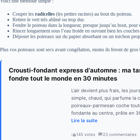
Voici une méthode simple :
Couper les
radicelles
(les petites racines) au bout du poireau.
Retirer le vert très abîmé ou trop dur.
Fendre le poireau dans la longueur, presque jusqu’au bout, pour éc
Rincer longuement sous l’eau froide en ouvrant bien les couches p
Déposer les poireaux sur du papier absorbant ou un torchon propre
Plus vos poireaux sont secs avant congélation, moins ils feront de gros b
Crousti-fondant express d’automne : ma tar
fondre tout le monde en 30 minutes
L’air devient plus frais, les jou
simple, chaud, qui parfume la c
poireaux-parmesan coche toutes 
fondante au centre, prête en 3
Lire la suite
145 votes
·
23 commentaires
·