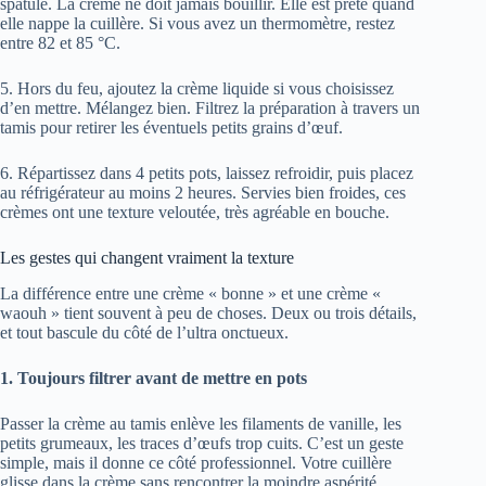
spatule. La crème ne doit jamais bouillir. Elle est prête quand
elle nappe la cuillère. Si vous avez un thermomètre, restez
entre 82 et 85 °C.
5. Hors du feu, ajoutez la crème liquide si vous choisissez
d’en mettre. Mélangez bien. Filtrez la préparation à travers un
tamis pour retirer les éventuels petits grains d’œuf.
6. Répartissez dans 4 petits pots, laissez refroidir, puis placez
au réfrigérateur au moins 2 heures. Servies bien froides, ces
crèmes ont une texture veloutée, très agréable en bouche.
Les gestes qui changent vraiment la texture
La différence entre une crème « bonne » et une crème «
waouh » tient souvent à peu de choses. Deux ou trois détails,
et tout bascule du côté de l’ultra onctueux.
1. Toujours filtrer avant de mettre en pots
Passer la crème au tamis enlève les filaments de vanille, les
petits grumeaux, les traces d’œufs trop cuits. C’est un geste
simple, mais il donne ce côté professionnel. Votre cuillère
glisse dans la crème sans rencontrer la moindre aspérité.