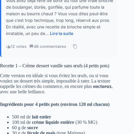
Vous avez déjà rêvé de sortir du four une vraie brioche
de boulanger, dorée, gonflée, qui parfume toute la
maison au beurre chaud ? Vous vous dites peut‑être
que c’est trop technique, trop long, réservé aux pros.
En réalité, avec une recette de brioche simple et
inratable, un peu de...
Lire la suite
12 votes
·
48 commentaires
·
Recette 1 – Crème dessert vanille sans œufs (4 petits pots)
Cette version est idéale si vous évitez les œufs, ou si vous
voulez un dessert très simple, impossible à rater. La texture
rappelle les crèmes du commerce, en encore plus
onctueux
,
avec une belle brillance.
Ingrédients pour 4 petits pots (environ 120 ml chacun)
500 ml de
lait entier
100 ml de
crème liquide entière
(30 % MG)
60 g de
sucre
30 g de
fécule de maïs
(type Maïzena)