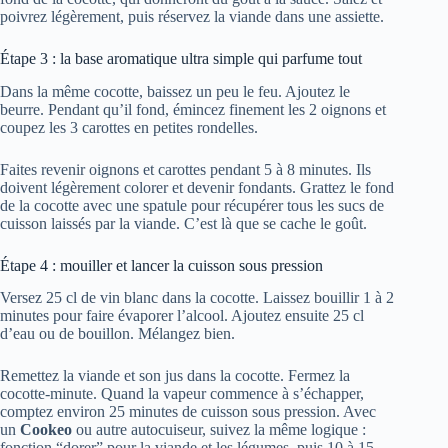
poivrez légèrement, puis réservez la viande dans une assiette.
Étape 3 : la base aromatique ultra simple qui parfume tout
Dans la même cocotte, baissez un peu le feu. Ajoutez le
beurre. Pendant qu’il fond, émincez finement les 2 oignons et
coupez les 3 carottes en petites rondelles.
Faites revenir oignons et carottes pendant 5 à 8 minutes. Ils
doivent légèrement colorer et devenir fondants. Grattez le fond
de la cocotte avec une spatule pour récupérer tous les sucs de
cuisson laissés par la viande. C’est là que se cache le goût.
Étape 4 : mouiller et lancer la cuisson sous pression
Versez 25 cl de vin blanc dans la cocotte. Laissez bouillir 1 à 2
minutes pour faire évaporer l’alcool. Ajoutez ensuite 25 cl
d’eau ou de bouillon. Mélangez bien.
Remettez la viande et son jus dans la cocotte. Fermez la
cocotte-minute. Quand la vapeur commence à s’échapper,
comptez environ 25 minutes de cuisson sous pression. Avec
un
Cookeo
ou autre autocuiseur, suivez la même logique :
fonction “dorer” pour la viande et les légumes, puis 10 à 15