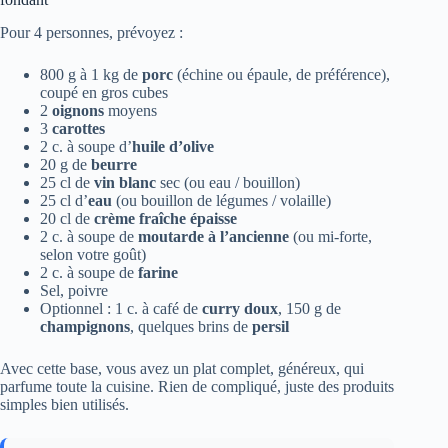
Pour 4 personnes, prévoyez :
800 g à 1 kg de
porc
(échine ou épaule, de préférence),
coupé en gros cubes
2
oignons
moyens
3
carottes
2 c. à soupe d’
huile d’olive
20 g de
beurre
25 cl de
vin blanc
sec (ou eau / bouillon)
25 cl d’
eau
(ou bouillon de légumes / volaille)
20 cl de
crème fraîche épaisse
2 c. à soupe de
moutarde à l’ancienne
(ou mi-forte,
selon votre goût)
2 c. à soupe de
farine
Sel, poivre
Optionnel : 1 c. à café de
curry doux
, 150 g de
champignons
, quelques brins de
persil
Avec cette base, vous avez un plat complet, généreux, qui
parfume toute la cuisine. Rien de compliqué, juste des produits
simples bien utilisés.