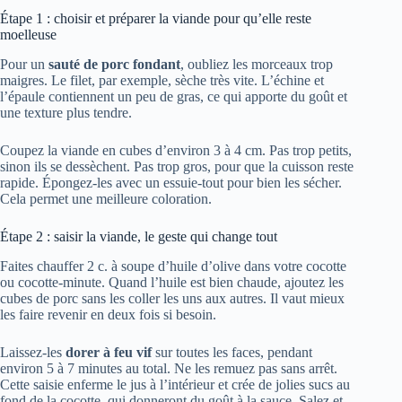
Étape 1 : choisir et préparer la viande pour qu’elle reste
moelleuse
Pour un
sauté de porc fondant
, oubliez les morceaux trop
maigres. Le filet, par exemple, sèche très vite. L’échine et
l’épaule contiennent un peu de gras, ce qui apporte du goût et
une texture plus tendre.
Coupez la viande en cubes d’environ 3 à 4 cm. Pas trop petits,
sinon ils se dessèchent. Pas trop gros, pour que la cuisson reste
rapide. Épongez-les avec un essuie-tout pour bien les sécher.
Cela permet une meilleure coloration.
Étape 2 : saisir la viande, le geste qui change tout
Faites chauffer 2 c. à soupe d’huile d’olive dans votre cocotte
ou cocotte-minute. Quand l’huile est bien chaude, ajoutez les
cubes de porc sans les coller les uns aux autres. Il vaut mieux
les faire revenir en deux fois si besoin.
Laissez-les
dorer à feu vif
sur toutes les faces, pendant
environ 5 à 7 minutes au total. Ne les remuez pas sans arrêt.
Cette saisie enferme le jus à l’intérieur et crée de jolies sucs au
fond de la cocotte, qui donneront du goût à la sauce. Salez et