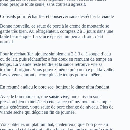
fond presque toute seule, sans couteau agressif.
Conseils pour réchauffer et conserver sans dessécher la viande
Bonne nouvelle, ce sauté de porc à la crème de moutarde se
garde très bien. Au réfrigérateur, comptez 2 à 3 jours dans une
boîte hermétique. La sauce épaissit un peu au froid, c’est
normal.
Pour le réchauffer, ajoutez simplement 2 à 3 c. à soupe d’eau
ou de lait, puis réchauffez à feu doux en remuant de temps en
temps. La viande reste tendre et la sauce retrouve vite sa
texture d’origine. Vous pouvez même préparer ce plat la veille.
Les saveurs auront encore plus de temps pour se mêler.
En résumé : adieu le porc sec, bonjour le dîner ultra fondant
Avec le bon morceau, une
saisie vive
, une cuisson sous
pression bien maîtrisée et cette sauce crème-moutarde simple
mais généreuse, votre sauté de porc change de niveau. Plus de
viande sèche qui déçoit en fin de journée.
Vous obtenez un plat familial, chaleureux, que l’on pose au
centre de la table et qui fait du bien. Il ne reste plus qu’à sortir