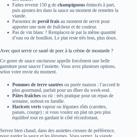
Faites revenir 150 g de
champignons
émincés à part,
puis ajoutez-les dans la sauce au moment de remettre la
viande.
Parsemez de
persil frais
au moment de servir pour
apporter une note de fraîcheur et de couleur.
Pas de vin blanc ? Remplacez-le par la même quantité
d’eau ou de bouillon. Le plat reste très bon, plus doux.
Avec quoi servir ce sauté de porc à la crème de moutarde ?
Ce genre de sauce onctueuse appelle forcément une belle
garniture pour saucer l’assiette. Vous avez plusieurs options,
selon votre envie du moment.
Pommes de terre sautées
ou purée maison : l’accord le
plus gourmand, parfait pour un dîner du week-end.
Pâtes fraîches
ou riz : très pratique pour un repas de
semaine, surtout en famille.
Haricots verts
vapeur ou légumes rôtis (carottes,
panais, courge) : si vous voulez un plat un peu plus
équilibré tout en gardant le côté réconfortant.
Servez bien chaud, dans des assiettes creuses de préférence,
pour garder la sauce et les légumes. Vous verrez, la viande