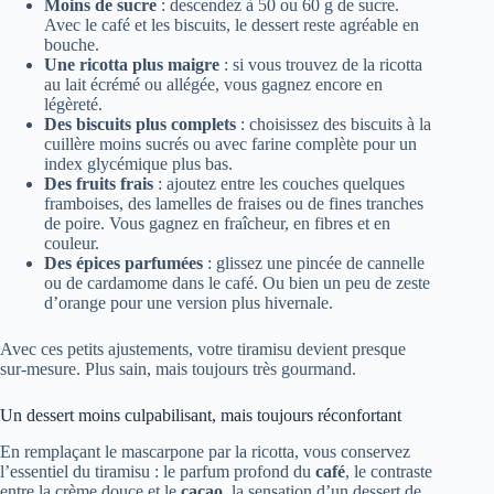
Moins de sucre
: descendez à 50 ou 60 g de sucre.
Avec le café et les biscuits, le dessert reste agréable en
bouche.
Une ricotta plus maigre
: si vous trouvez de la ricotta
au lait écrémé ou allégée, vous gagnez encore en
légèreté.
Des biscuits plus complets
: choisissez des biscuits à la
cuillère moins sucrés ou avec farine complète pour un
index glycémique plus bas.
Des fruits frais
: ajoutez entre les couches quelques
framboises, des lamelles de fraises ou de fines tranches
de poire. Vous gagnez en fraîcheur, en fibres et en
couleur.
Des épices parfumées
: glissez une pincée de cannelle
ou de cardamome dans le café. Ou bien un peu de zeste
d’orange pour une version plus hivernale.
Avec ces petits ajustements, votre tiramisu devient presque
sur-mesure. Plus sain, mais toujours très gourmand.
Un dessert moins culpabilisant, mais toujours réconfortant
En remplaçant le mascarpone par la ricotta, vous conservez
l’essentiel du tiramisu : le parfum profond du
café
, le contraste
entre la crème douce et le
cacao
, la sensation d’un dessert de