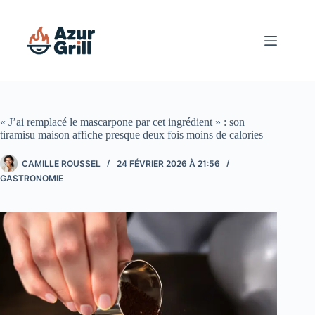
Passer
au
contenu
« J’ai remplacé le mascarpone par cet ingrédient » : son
tiramisu maison affiche presque deux fois moins de calories
CAMILLE ROUSSEL
24 FÉVRIER 2026 À 21:56
GASTRONOMIE