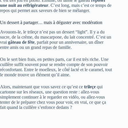
c’est très joli en photo. Ensuite, on laisse le gâteau
reposer
une nuit au réfrigérateur
. C’est long, mais c’est ce temps de
repos qui permet aux saveurs de bien se mélanger.
Un dessert à partager… mais à déguster avec modération
Avouons-le, le trileçe n’est pas un dessert “light”. Il y a du
sucre, de la crème, du mascarpone, du lait concentré. C’est un
vrai
gâteau de fête
, parfait pour un anniversaire, un dîner
entre amis ou un grand repas de famille.
On le sert bien frais, en petites parts, car il est très riche. Une
cuillère suffit souvent pour se rendre compte de son pouvoir
réconfortant. Entre le moelleux, le côté lacté et le caramel, tout
le monde trouve un élément qu’il aime.
Alors, maintenant que vous savez ce qu’est ce
trileçe
qui
cartonne sur les réseaux, une question reste : allez-vous
simplement continuer à le regarder en vidéo, ou allez-vous
tenter de le préparer chez vous pour voir, en vrai, ce que ça
fait quand la cuillère s’enfonce dedans ?