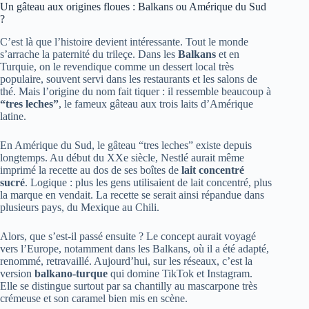
Un gâteau aux origines floues : Balkans ou Amérique du Sud
?
C’est là que l’histoire devient intéressante. Tout le monde
s’arrache la paternité du trileçe. Dans les
Balkans
et en
Turquie, on le revendique comme un dessert local très
populaire, souvent servi dans les restaurants et les salons de
thé. Mais l’origine du nom fait tiquer : il ressemble beaucoup à
“tres leches”
, le fameux gâteau aux trois laits d’Amérique
latine.
En Amérique du Sud, le gâteau “tres leches” existe depuis
longtemps. Au début du XXe siècle, Nestlé aurait même
imprimé la recette au dos de ses boîtes de
lait concentré
sucré
. Logique : plus les gens utilisaient de lait concentré, plus
la marque en vendait. La recette se serait ainsi répandue dans
plusieurs pays, du Mexique au Chili.
Alors, que s’est-il passé ensuite ? Le concept aurait voyagé
vers l’Europe, notamment dans les Balkans, où il a été adapté,
renommé, retravaillé. Aujourd’hui, sur les réseaux, c’est la
version
balkano-turque
qui domine TikTok et Instagram.
Elle se distingue surtout par sa chantilly au mascarpone très
crémeuse et son caramel bien mis en scène.