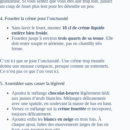
granuleuse. Si vous sentez que vous êtes allé trop loin, passez
un coup de fouet plus lent pour les détendre un peu.
4. Fouetter la crème pour l’onctuosité
Sans laver le fouet, montez
18 cl de crème liquide
entière bien froide
.
Fouettez jusqu’à environ
trois quarts de sa tenue
. Elle
doit rester souple et aérienne, pas en chantilly très
ferme.
C’est ici que se joue l’onctuosité. Une crème trop montée
donne une mousse compacte, presque comme un entremets.
Ce n’est pas ce que l’on veut ici.
5. Assembler sans casser la légèreté
Ajoutez le mélange
chocolat-beurre
légèrement tiédi
aux jaunes d’œufs blanchis. Mélangez délicatement
avec une spatule, en soulevant la masse de bas en haut.
Versez ce mélange sur la
crème fouettée
et incorporez,
toujours délicatement.
Ajoutez enfin les
blancs en neige
en trois fois. À
chaque ajout, faites des mouvements larges de bas en
haut, sans tourner trop vite.