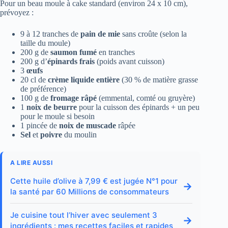
Pour un beau moule à cake standard (environ 24 x 10 cm),
prévoyez :
9 à 12 tranches de
pain de mie
sans croûte (selon la
taille du moule)
200 g de
saumon fumé
en tranches
200 g d’
épinards frais
(poids avant cuisson)
3
œufs
20 cl de
crème liquide entière
(30 % de matière grasse
de préférence)
100 g de
fromage râpé
(emmental, comté ou gruyère)
1
noix de beurre
pour la cuisson des épinards + un peu
pour le moule si besoin
1 pincée de
noix de muscade
râpée
Sel
et
poivre
du moulin
A LIRE AUSSI
Cette huile d’olive à 7,99 € est jugée N°1 pour
→
la santé par 60 Millions de consommateurs
Je cuisine tout l’hiver avec seulement 3
→
ingrédients : mes recettes faciles et rapides