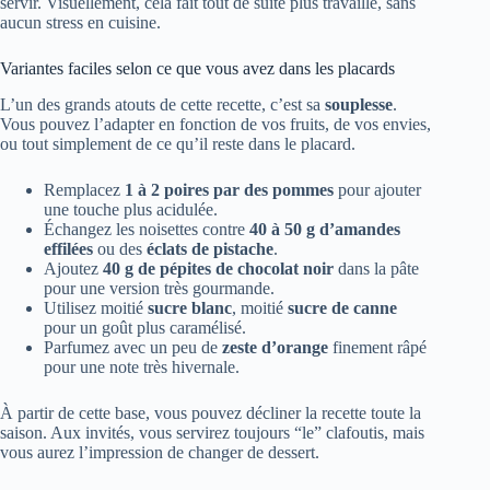
servir. Visuellement, cela fait tout de suite plus travaillé, sans
aucun stress en cuisine.
Variantes faciles selon ce que vous avez dans les placards
L’un des grands atouts de cette recette, c’est sa
souplesse
.
Vous pouvez l’adapter en fonction de vos fruits, de vos envies,
ou tout simplement de ce qu’il reste dans le placard.
Remplacez
1 à 2 poires par des pommes
pour ajouter
une touche plus acidulée.
Échangez les noisettes contre
40 à 50 g d’amandes
effilées
ou des
éclats de pistache
.
Ajoutez
40 g de pépites de chocolat noir
dans la pâte
pour une version très gourmande.
Utilisez moitié
sucre blanc
, moitié
sucre de canne
pour un goût plus caramélisé.
Parfumez avec un peu de
zeste d’orange
finement râpé
pour une note très hivernale.
À partir de cette base, vous pouvez décliner la recette toute la
saison. Aux invités, vous servirez toujours “le” clafoutis, mais
vous aurez l’impression de changer de dessert.