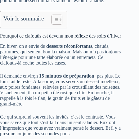
pourtant un dessert qui fait vraiment “waouh” à table.
Voir le sommaire
Pourquoi ce clafoutis est devenu mon réflexe des soirs d’hiver
En hiver, on a envie de
desserts réconfortants
, chauds,
parfumés, qui sentent bon la maison. Mais on n’a pas toujours
l’énergie pour une tarte élaborée ou un entremets. Ce
clafoutis-là coche toutes les cases.
Il demande environ
15 minutes de préparation
, pas plus. Le
four fait le reste. À la sortie, vous servez un dessert moelleux,
aux poires fondantes, relevées par le croustillant des noisettes.
Visuellement, il a un petit côté rustique chic. En bouche, il
rappelle à la fois le flan, le gratin de fruits et le gâteau de
grand-mère.
Ce qui surprend souvent les invités, c’est le contraste. Vous,
vous savez que tout s’est fait dans un seul saladier. Eux ont
l’impression que vous avez vraiment pensé le dessert. Et il y a
presque toujours des secondes parts.